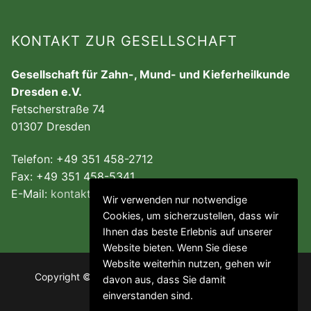
KONTAKT ZUR GESELLSCHAFT
Gesellschaft für Zahn-, Mund- und Kieferheilkunde
Dresden e.V.
Fetscherstraße 74
01307 Dresden
Telefon: +49 351 458-2712
Fax: +49 351 458-5341
E-Mail:
kontakt@gzmk-dresden.de
Wir verwenden nur notwendige
Cookies, um sicherzustellen, dass wir
Ihnen das beste Erlebnis auf unserer
Website bieten. Wenn Sie diese
Website weiterhin nutzen, gehen wir
Copyright © 2026 Gesellschaft für Zahn-, Mund- und
davon aus, dass Sie damit
Kieferheilkunde Dresden e.V.
einverstanden sind.