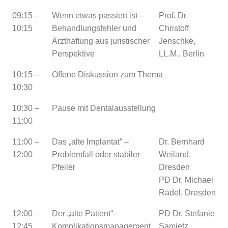
09:15 –
Wenn etwas passiert ist –
Prof. Dr.
10:15
Behandlungsfehler und
Christoff
Arzthaftung aus juristischer
Jenschke,
Perspektive
LL.M., Berlin
10:15 –
Offene Diskussion zum Thema
10:30
10:30 –
Pause mit Dentalausstellung
11:00
11:00 –
Das „alte Implantat“ –
Dr. Bernhard
12:00
Problemfall oder stabiler
Weiland,
Pfeiler
Dresden
PD Dr. Michael
Rädel, Dresden
12:00 –
Der „alte Patient“-
PD Dr. Stefanie
12:45
Komplikationsmanagement
Samietz,